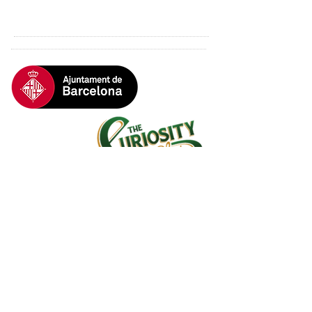
© 2024 by ALC Stronghold. Proudly created
with
Wix.com
Tornar A Dalt