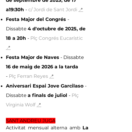
de septembre de 2025, de 17
a19:30h
-
c/ Jordi de Sant Jordi
📍
Festa Major del Congrés
- ​
Dissabte
4 d'octubre de 202
5, de
18 a 20h
-
Plç Congrés Eucarístic
📍
Festa Major de Naves
​- Dissabte
16 de maig de 2026 a la tarda
-
Plç Ferran Reyes
📍
Aniversari Espai Jove Garcilaso
-
Dissabte
a finals de juliol
-
Plç
Virginia Wolf
📍
SANT ANDREU JUGA
Activitat mensual alterna amb
La