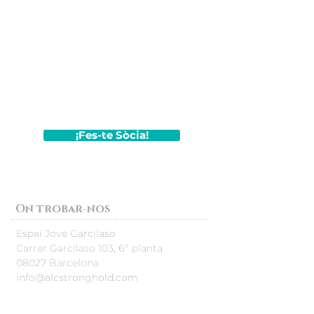
Divendres de 17:00h a 00:45h, de l'1 de
septembre al 31 de juliol.
¡Fes-te Sòcia!
On trobar-nos
Espai Jove Garcilaso
Carrer Garcilaso 103, 6ª planta
08027 Barcelona
info@alcstronghold.com